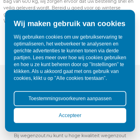
bag van 600 kg, wij zorgen ervoor dat uw bestelling snel en
veilig geleverd wordt. Bereid u goed voor op winterse
gladheid en kies voor de kwaliteit en service van
Wegenzout.nu!
Wij maken gebruik van cookies
Wij gebruiken cookies om uw gebruikservaring te
Bent u op zoek naar bulk strooizout, los gestort?
Vraag
optimaliseren, het webverkeer te analyseren en
hier een offerte aan
.
gerichte advertenties te kunnen tonen via derde
partijen. Lees meer over hoe wij cookies gebruiken
en hoe u ze kunt beheren door op "Instellingen" te
klikken. Als u akkoord gaat met ons gebruik van
cookies, klikt u op "Alle cookies toestaan".
Wegenzout.nu: dé specialist in
Toestemmingsvoorkeuren aanpassen
strooizout
Accepteer
Bij wegenzout.nu kunt u hoge kwaliteit wegenzout