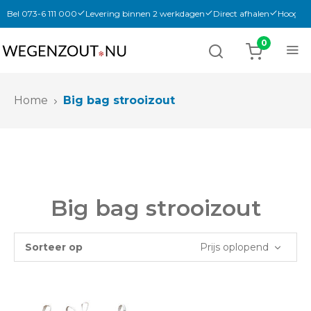
Bel 073-6 111 000
Levering binnen 2 werkdagen
Direct afhalen
Hoogwaa
Home
Big bag strooizout
Big bag strooizout
Sorteer op
Prijs oplopend