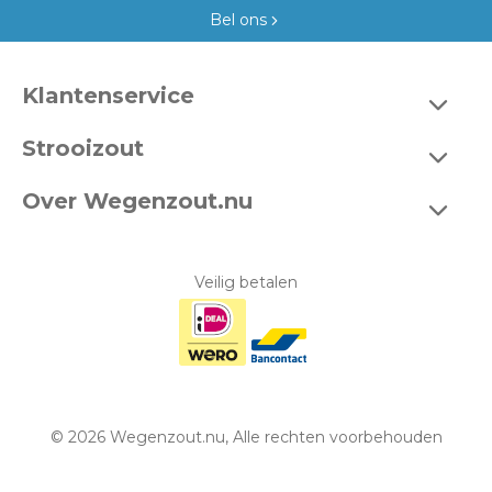
Bel ons
Klantenservice
Bestellen
Strooizout
Betalen
Emmers
Over Wegenzout.nu
Bezorgen en afhalen
Zakken 20 kg
Wie zijn wij?
Klachten
Big bags
Contact
Veilig betalen
Levertijden
Bulk
Openingstijden
Retouren & garantie
Bedrijfsgegevens
Veelgestelde vragen
Algemene voorwaarden
© 2026 Wegenzout.nu, Alle rechten voorbehouden
Disclaimer