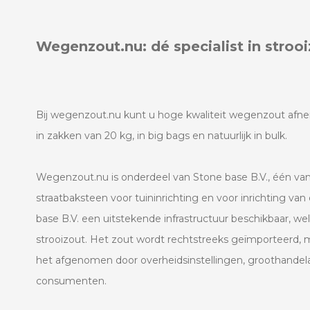
Wegenzout.nu: dé specialist in stroo
Bij wegenzout.nu kunt u hoge kwaliteit wegenzout afnem
in zakken van 20 kg, in big bags en natuurlijk in bulk.
Wegenzout.nu is onderdeel van Stone base B.V., één van
straatbaksteen voor tuininrichting en voor inrichting v
base B.V. een uitstekende infrastructuur beschikbaar, we
strooizout. Het zout wordt rechtstreeks geïmporteerd,
het afgenomen door overheidsinstellingen, groothandelar
consumenten.