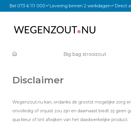
Bel 073-6 111 000
Levering binnen 2 werkdagen
Direct a
Big bag strooizout
Disclaimer
Wegenzout.nu kan, ondanks de grootst mogelijke zorg en a
onvolledig of onjuist zou zijn en daarnaast biedt zij geen
qua kleur of tint afwijken van het daadwerkelijke product.