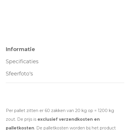
Wij leveren je bestelling in volle pakketten of
deelpakketten. Hierboven kun je zien hoeveel er in
Product*
een pakket of deelpakket zit en hoe jouw gewenste
hoeveelheid wordt geleverd.
Informatie
Variant*
Specificaties
Sfeerfoto's
Hoeveel
Voornaam*
heeft u nodig?*
Per pallet zitten er 60 zakken van 20 kg op = 1200 kg
Bedrijfsnaam
Achternaam*
zout. De prijs is
exclusief verzendkosten en
palletkosten
. De palletkosten worden bij het product