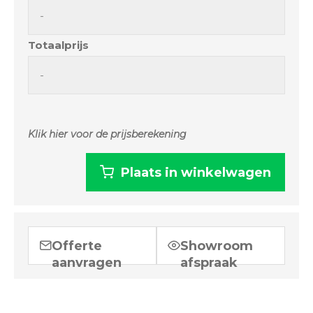
Totaalprijs
Klik hier voor de prijsberekening
Plaats in winkelwagen
Prijsberekening
Offerte
Showroom
Verpakking
/ pakket
Aantal
aanvragen
afspraak
Aantal per pak ()
1
-
Aantal per laag ()
1
-