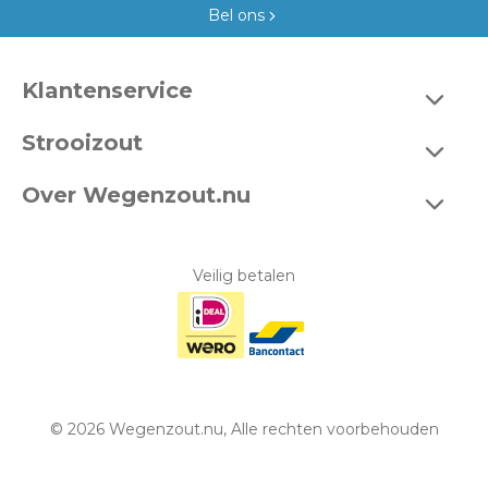
Bel ons
Klantenservice
Bestellen
Strooizout
Betalen
Emmers
Over Wegenzout.nu
Bezorgen en afhalen
Zakken 20 kg
Wie zijn wij?
Klachten
Big bags
Contact
Veilig betalen
Levertijden
Bulk
Openingstijden
Retouren & garantie
Bedrijfsgegevens
Veelgestelde vragen
Algemene voorwaarden
© 2026 Wegenzout.nu, Alle rechten voorbehouden
Disclaimer
Privacy policy