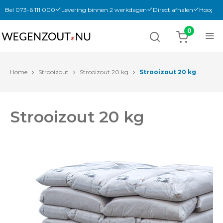
Bel 073-6 111 000
Levering binnen 2 werkdagen
Direct afhalen
Hoogwaa
Home
Strooizout
Strooizout 20 kg
Strooizout 20 kg
Strooizout 20 kg