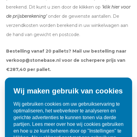
berekend. Dit kunt u zien door de klikken op
'klik hier voor
de prijsberekening'
onder de gewenste aantallen. De
Voornaam*
Emailadres*
verzendkosten worden berekend in uw winkelwagen aan
de hand van gewicht en postcode.
Bestelling vanaf 20 pallets? Mail uw bestelling naar
Achternaam*
Telefoonnummer*
verkoop@stonebase.nl voor de scherpere prijs van
€287,40 per pallet.
Emailadres*
Land*
Wij maken gebruik van cookies
Nederland
Wij gebruiken cookies om uw gebruikservaring te
Specificaties
optimaliseren, het webverkeer te analyseren en
gerichte advertenties te kunnen tonen via derde
Telefoonnummer*
Postcode*
partijen. Lees meer over hoe wij cookies gebruiken
Merk
Stone base
en hoe u ze kunt beheren door op "Instellingen" te